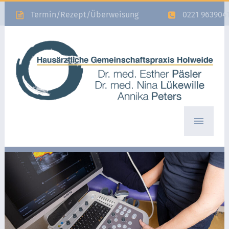
Termin/Rezept/Überweisung
0221 963904
Home
Team
Leistungen
Aktuelles