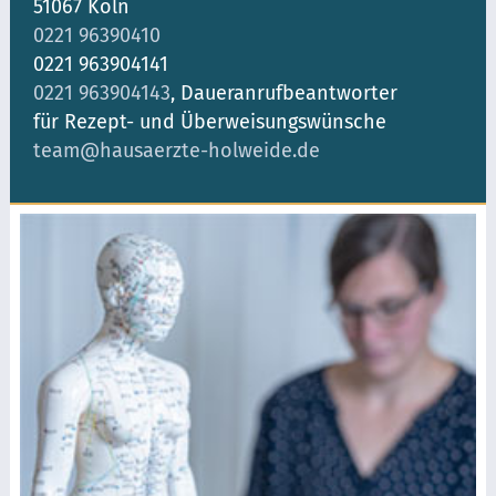
51067 Köln
0221 96390410
0221 963904141
0221 963904143
, Daueranrufbeantworter
für Rezept- und Überweisungswünsche
team@hausaerzte-holweide.de